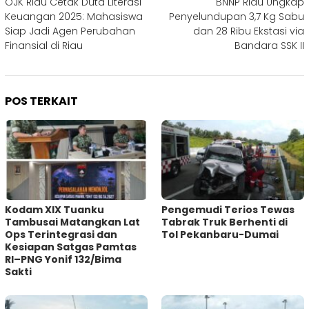
OJK Riau Cetak Duta Literasi
BNNP Riau Ungkap
pos
Keuangan 2025: Mahasiswa
Penyelundupan 3,7 Kg Sabu
Siap Jadi Agen Perubahan
dan 28 Ribu Ekstasi via
Finansial di Riau
Bandara SSK II
POS TERKAIT
Kodam XIX Tuanku
Pengemudi Terios Tewas
Tambusai Matangkan Lat
Tabrak Truk Berhenti di
Ops Terintegrasi dan
Tol Pekanbaru-Dumai
Kesiapan Satgas Pamtas
RI–PNG Yonif 132/Bima
Sakti