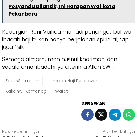
Posyandu Dilantik, Ini Harapan Walikota
Pekanbaru
Kepergian Reni Maifida menjadi pengingat bahwa
ibadah haji bukan hanya perjalanan spiritual, tapi
juga fisik.
Semoga almarhumah husnul khatimah, dan
segala amal ibadahnya diterima Allah SWT.
FokusSatu.com
Jamaah Haji Pelalawan
Kakanwil Kemenag
Wafat
SEBARKAN
Navigasi
Pos sebelumnya
Pos berikutnya