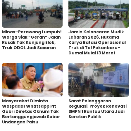
Minas–Perawang Lumpuh!
Jamin Kelancaran Mudik
Warga Siak “Gerah” Jalan
Lebaran 2026, Hutama
Rusak Tak Kunjung Elok,
Karya Batasi Operasional
Truk ODOL Jadi Sasaran
Truk di Tol Pekanbaru–
Dumai Mulai 13 Maret
Masyarakat Diminta
Sarat Pelanggaran
Waspada! Whatsapp Plt
Regulasi, Proyek Renovasi
Gubri Diretas Oknum Tak
SMPN 1 Rantau Utara Jadi
Bertanggungjawab Sebar
Sorotan Publik
Undangan Palsu