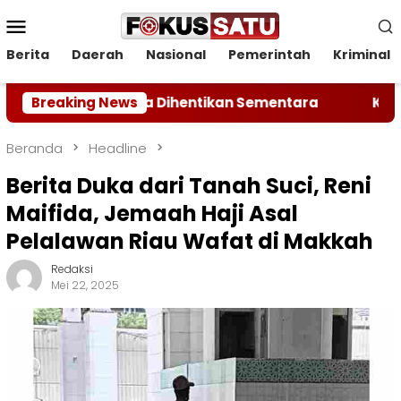
Loncat
Menu
ke
Mobile
konten
Berita
Daerah
Nasional
Pemerintah
Kriminal
Sengketa Dihentikan Sementara
Breaking News
Kodam XIX Tuanku
Beranda
Headline
Berita Duka dari Tanah Suci, Reni
Maifida, Jemaah Haji Asal
Pelalawan Riau Wafat di Makkah
Redaksi
Mei 22, 2025