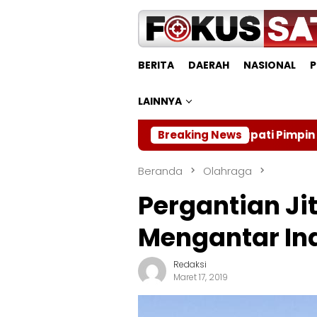
Loncat
ke
konten
BERITA
DAERAH
NASIONAL
P
LAINNYA
Bupati Pimpin Rapat Mediasi 
Breaking News
Beranda
Olahraga
Pergantian Jit
Mengantar Ind
Redaksi
Maret 17, 2019