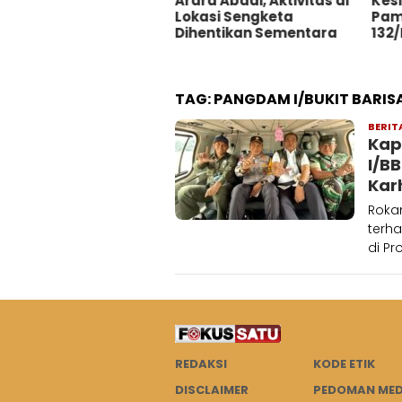
Arara Abadi, Aktivitas di
Kesiapan Satgas
Lokasi Sengketa
Pamtas RI–PNG Yonif
Dihentikan Sementara
132/Bima Sakti
TAG:
PANGDAM I/BUKIT BARIS
BERIT
Kap
I/B
Karh
Roka
terha
di Pr
REDAKSI
KODE ETIK
DISCLAIMER
PEDOMAN MED