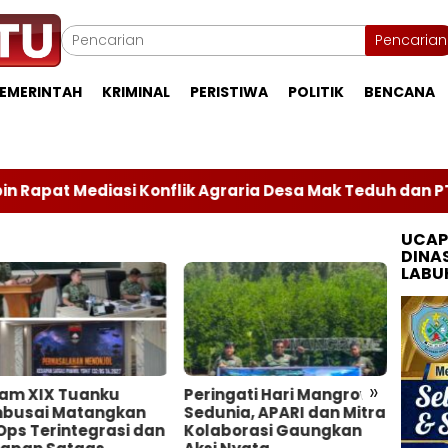
Pencarian
EMERINTAH
KRIMINAL
PERISTIWA
POLITIK
BENCANA
at Mediasi Konflik Agraria Desa Mak Teduh dan PT Arara
UCAP
DINA
LABU
»
Peringati Hari Mangrove
Mangkir Kerja Lebih dari
Sedunia, APARI dan Mitra
Satu Bulan, Dua Anggota
Kolaborasi Gaungkan
Polres Kuansing Resmi