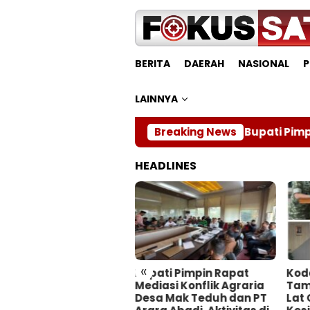
Loncat
ke
konten
BERITA
DAERAH
NASIONAL
P
LAINNYA
Breaking News
Bupati Pimpin Rap
HEADLINES
«
Bupati Pimpin Rapat
Kodam XIX Tuanku
Mediasi Konflik Agraria
Tambusai Matangkan
Desa Mak Teduh dan PT
Lat Ops Terintegrasi dan