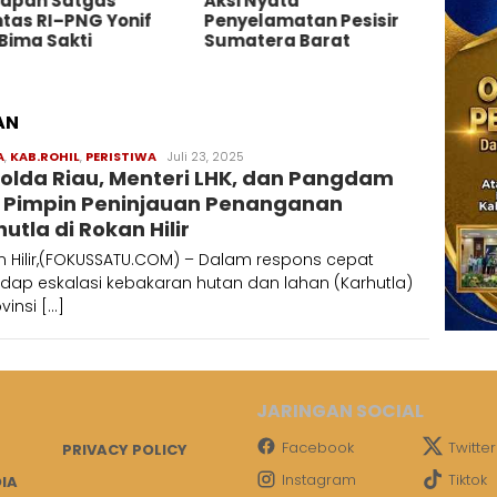
Aksi Nyata
Di-PTDH
Penyelamatan Pesisir
Sumatera Barat
AN
A
,
KAB.ROHIL
,
PERISTIWA
Redaksi
Juli 23, 2025
olda Riau, Menteri LHK, dan Pangdam
B Pimpin Peninjauan Penanganan
utla di Rokan Hilir
n Hilir,(FOKUSSATU.COM) – Dalam respons cepat
dap eskalasi kebakaran hutan dan lahan (Karhutla)
ovinsi […]
JARINGAN SOCIAL
Facebook
Twitter
PRIVACY POLICY
Instagram
Tiktok
IA