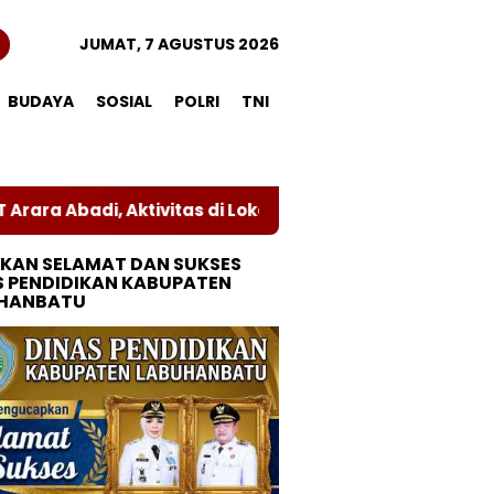
JUMAT, 7 AGUSTUS 2026
BUDAYA
SOSIAL
POLRI
TNI
 Abadi, Aktivitas di Lokasi Sengketa Dihentikan Sement
KAN SELAMAT DAN SUKSES
S PENDIDIKAN KABUPATEN
HANBATU
Sengketa Lahan SMPN 1
Bupati Pimpin Rapat
K
Rantau Utara Memanas:
Mediasi Konflik Agraria
T
Tiga Ruang Kelas
Desa Mak Teduh dan PT
L