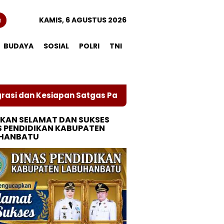
n
KAMIS, 6 AGUSTUS 2026
BUDAYA
SOSIAL
POLRI
TNI
n Kesiapan Satgas Pamtas RI–PNG Yonif 132/Bima Sakt
KAN SELAMAT DAN SUKSES
S PENDIDIKAN KABUPATEN
HANBATU
eta Lahan SMPN 1
Polres Dumai Ringkus
Kodam
au Utara Memanas:
Dua Pengedar Narkotika,
Tambu
Ruang Kelas
Amankan 78 Butir Ekstasi
Lat Op