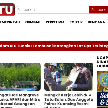
Pencaria
EMERINTAH
KRIMINAL
PERISTIWA
POLITIK
BENCANA
X Tuanku Tambusai Matangkan Lat Ops Terintegrasi da
UCAP
DINA
LABU
»
ngati Hari Mangrove
Mangkir Kerja Lebih dari
Sengk
nia, APARI dan Mitra
Satu Bulan, Dua Anggota
Rant
aborasi Gaungkan
Polres Kuansing Resmi
Tiga 