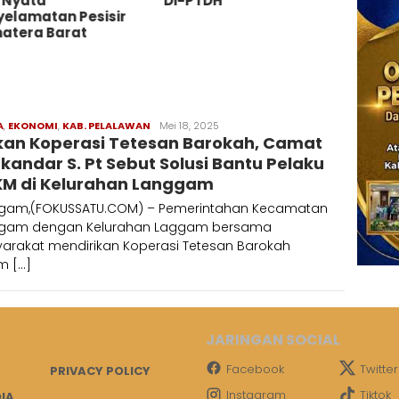
 Nyata
Di-PTDH
Terb
yelamatan Pesisir
Labu
atera Barat
Tuntu
Miliar
A
,
EKONOMI
,
KAB. PELALAWAN
Redaksi
Mei 18, 2025
ikan Koperasi Tetesan Barokah, Camat
kandar S. Pt Sebut Solusi Bantu Pelaku
M di Kelurahan Langgam
gam,(FOKUSSATU.COM) – Pemerintahan Kecamatan
gam dengan Kelurahan Laggam bersama
arakat mendirikan Koperasi Tetesan Barokah
m […]
JARINGAN SOCIAL
Facebook
Twitter
PRIVACY POLICY
Instagram
Tiktok
IA