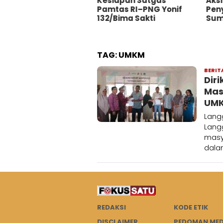
ri Dashboard Motor
Kesiapan Satgas
Aksi
Pamtas RI–PNG Yonif
Pen
132/Bima Sakti
Sum
TAG:
UMKM
BERIT
Dir
Mas
UMK
Lang
Lang
masy
dala
REDAKSI
KODE ETIK
DISCLAIMER
PEDOMAN MED