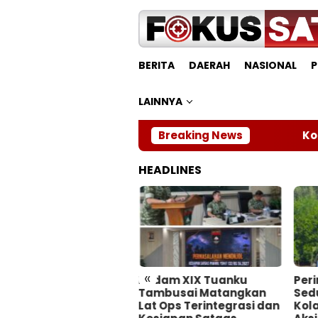
Loncat
ke
konten
BERITA
DAERAH
NASIONAL
P
LAINNYA
Breaking News
Kodam XI
HEADLINES
«
lres Dumai Ringkus
Kodam XIX Tuanku
Peri
a Pengedar Narkotika,
Tambusai Matangkan
Sedu
ankan 78 Butir Ekstasi
Lat Ops Terintegrasi dan
Kol