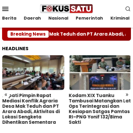
Loncat
Menu
ke
Mobile
konten
Berita
Daerah
Nasional
Pemerintah
Kriminal
lik Agraria Desa Mak Teduh dan PT Arara Abadi, Aktivit
Breaking News
HEADLINES
«
»
Bupati Pimpin Rapat
Kodam XIX Tuanku
Mediasi Konflik Agraria
Tambusai Matangkan Lat
Desa Mak Teduh dan PT
Ops Terintegrasi dan
Arara Abadi, Aktivitas di
Kesiapan Satgas Pamtas
Lokasi Sengketa
RI–PNG Yonif 132/Bima
Dihentikan Sementara
Sakti