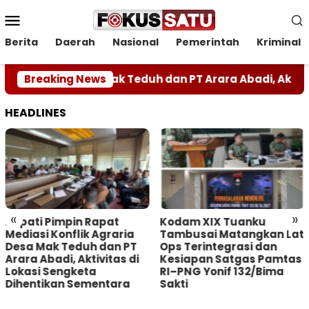
Loncat
Menu
ke
Mobile
konten
Berita
Daerah
Nasional
Pemerintah
Kriminal
 Agraria Desa Mak Teduh dan PT Arara Abadi, Aktivitas 
Breaking News
HEADLINES
«
»
Bupati Pimpin Rapat
Kodam XIX Tuanku
Mediasi Konflik Agraria
Tambusai Matangkan Lat
Desa Mak Teduh dan PT
Ops Terintegrasi dan
Arara Abadi, Aktivitas di
Kesiapan Satgas Pamtas
Lokasi Sengketa
RI–PNG Yonif 132/Bima
Dihentikan Sementara
Sakti