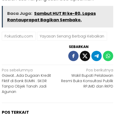
Baca Juga:
Sambut HUT RI ke-80, Lapas
Rantauprapat Bagikan Sembako.
FokusSatu.com
Yayasan Senang Berbagi Kebaikan
SEBARKAN
Navigasi
Pos sebelumnya
Pos berikutnya
Gawat…Ada Dugaan Kredit
Wakil Bupati Pelalawan
pos
Fiktif di Bank BUMN : SKGR
Resmi Buka Konsultasi Publik
Tanpa Objek Tanah Jadi
RPJMD dan RKPD
Agunan
POS TERKAIT