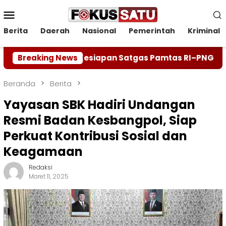
Loncat
Menu
ke
Mobile
konten
Berita
Daerah
Nasional
Pemerintah
Kriminal
n Kesiapan Satgas Pamtas RI–PNG Yonif 132/Bima Sakt
Breaking News
Beranda
Berita
Yayasan SBK Hadiri Undangan
Resmi Badan Kesbangpol, Siap
Perkuat Kontribusi Sosial dan
Keagamaan
Redaksi
Maret 11, 2025