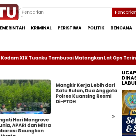
Pencaria
EMERINTAH
KRIMINAL
PERISTIWA
POLITIK
BENCANA
IX Tuanku Tambusai Matangkan Lat Ops Terintegrasi d
UCAP
DINA
LABU
Mangkir Kerja Lebih dari
Sengk
Satu Bulan, Dua Anggota
Rant
Polres Kuansing Resmi
Tiga 
Di-PTDH
Terb
Labu
Tuntu
»
Miliar
ngati Hari Mangrove
nia, APARI dan Mitra
aborasi Gaungkan