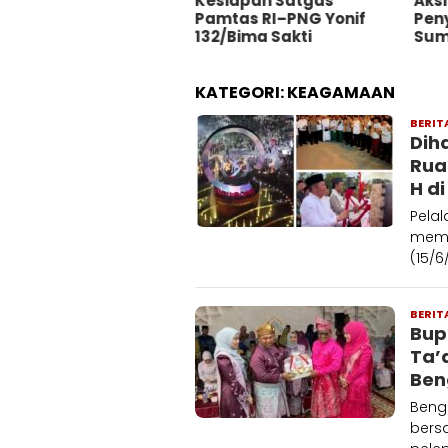
Kesiapan Satgas
Aksi
Pamtas RI–PNG Yonif
Pen
132/Bima Sakti
Sum
KATEGORI:
KEAGAMAAN
BERIT
Dih
Rua
H d
Pela
mema
(15/
BERIT
Bup
Ta’
Ben
Bengk
bersa