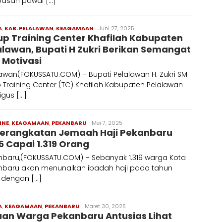
pasan pawai […]
A
,
KAB. PELALAWAN
,
KEAGAMAAN
Redaksi
Juni 27, 2025
up Training Center Khafilah Kabupaten
alawan, Bupati H Zukri Berikan Semangat
 Motivasi
awan(FOKUSSATU.COM) – Bupati Pelalawan H. Zukri SM
 Training Center (TC) Khafilah Kabupaten Pelalawan
igus […]
INE
,
KEAGAMAAN
,
PEKANBARU
Redaksi
Mei 7, 2025
erangkatan Jemaah Haji Pekanbaru
5 Capai 1.319 Orang
nbaru,(FOKUSSATU.COM) – Sebanyak 1.319 warga Kota
nbaru akan menunaikan ibadah haji pada tahun
, dengan […]
A
,
KEAGAMAAN
,
PEKANBARU
Redaksi
Maret 30, 2025
uan Warga Pekanbaru Antusias Lihat