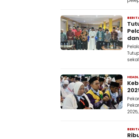
pele
BERIT
Tut
Pel
dan
Pelal
Tutup
sekal
HEADL
Keb
202
Peka
Peka
2025
BERIT
Rib