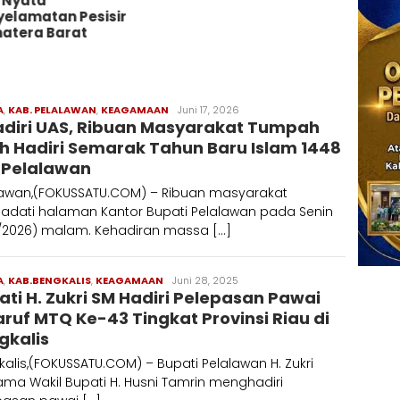
 Nyata
yelamatan Pesisir
atera Barat
A
,
KAB. PELALAWAN
,
KEAGAMAAN
Redaksi
Juni 17, 2026
adiri UAS, Ribuan Masyarakat Tumpah
h Hadiri Semarak Tahun Baru Islam 1448
i Pelalawan
lawan,(FOKUSSATU.COM) – Ribuan masyarakat
dati halaman Kantor Bupati Pelalawan pada Senin
6/2026) malam. Kehadiran massa […]
A
,
KAB.BENGKALIS
,
KEAGAMAAN
Redaksi
Juni 28, 2025
ati H. Zukri SM Hadiri Pelepasan Pawai
aruf MTQ Ke-43 Tingkat Provinsi Riau di
gkalis
alis,(FOKUSSATU.COM) – Bupati Pelalawan H. Zukri
ma Wakil Bupati H. Husni Tamrin menghadiri