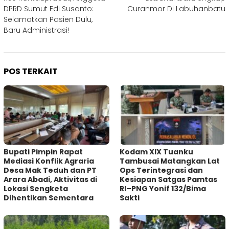
DPRD Sumut Edi Susanto:
Curanmor Di Labuhanbatu
Selamatkan Pasien Dulu,
Baru Administrasi!
POS TERKAIT
Bupati Pimpin Rapat
Kodam XIX Tuanku
Mediasi Konflik Agraria
Tambusai Matangkan Lat
Desa Mak Teduh dan PT
Ops Terintegrasi dan
Arara Abadi, Aktivitas di
Kesiapan Satgas Pamtas
Lokasi Sengketa
RI–PNG Yonif 132/Bima
Dihentikan Sementara
Sakti