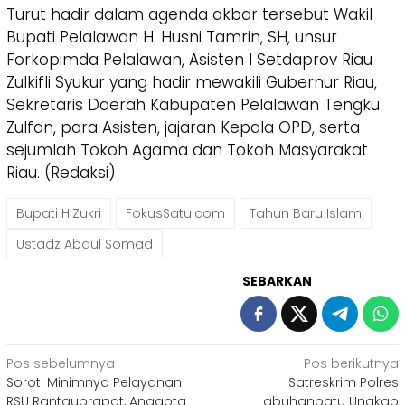
​Turut hadir dalam agenda akbar tersebut Wakil
Bupati Pelalawan H. Husni Tamrin, SH, unsur
Forkopimda Pelalawan, Asisten I Setdaprov Riau
Zulkifli Syukur yang hadir mewakili Gubernur Riau,
Sekretaris Daerah Kabupaten Pelalawan Tengku
Zulfan, para Asisten, jajaran Kepala OPD, serta
sejumlah Tokoh Agama dan Tokoh Masyarakat
Riau. (Redaksi)
Bupati H.Zukri
FokusSatu.com
Tahun Baru Islam
Ustadz Abdul Somad
SEBARKAN
Navigasi
Pos sebelumnya
Pos berikutnya
Soroti Minimnya Pelayanan
Satreskrim Polres
pos
RSU Rantauprapat, Anggota
Labuhanbatu Ungkap