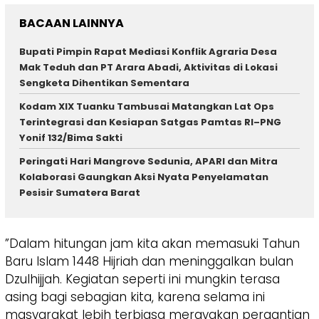
BACAAN LAINNYA
Bupati Pimpin Rapat Mediasi Konflik Agraria Desa
Mak Teduh dan PT Arara Abadi, Aktivitas di Lokasi
Sengketa Dihentikan Sementara
Kodam XIX Tuanku Tambusai Matangkan Lat Ops
Terintegrasi dan Kesiapan Satgas Pamtas RI–PNG
Yonif 132/Bima Sakti
Peringati Hari Mangrove Sedunia, APARI dan Mitra
Kolaborasi Gaungkan Aksi Nyata Penyelamatan
Pesisir Sumatera Barat
​”Dalam hitungan jam kita akan memasuki Tahun
Baru Islam 1448 Hijriah dan meninggalkan bulan
Dzulhijjah. Kegiatan seperti ini mungkin terasa
asing bagi sebagian kita, karena selama ini
masyarakat lebih terbiasa merayakan pergantian