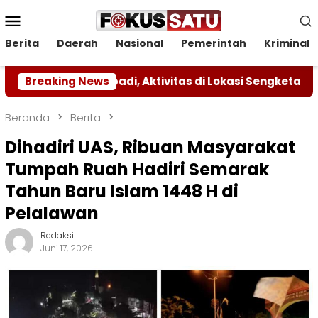
Loncat
Menu
ke
Mobile
konten
Berita
Daerah
Nasional
Pemerintah
Kriminal
a Abadi, Aktivitas di Lokasi Sengketa Dihentikan Seme
Breaking News
Beranda
Berita
Dihadiri UAS, Ribuan Masyarakat
Tumpah Ruah Hadiri Semarak
Tahun Baru Islam 1448 H di
Pelalawan
Redaksi
Juni 17, 2026