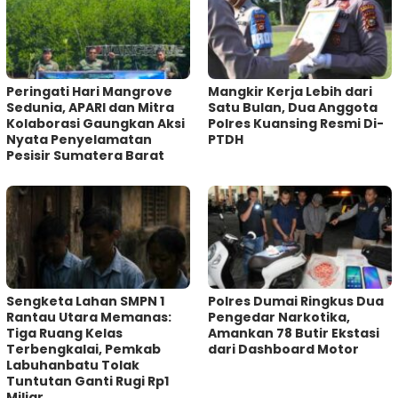
Peringati Hari Mangrove
Mangkir Kerja Lebih dari
Sedunia, APARI dan Mitra
Satu Bulan, Dua Anggota
Kolaborasi Gaungkan Aksi
Polres Kuansing Resmi Di-
Nyata Penyelamatan
PTDH
Pesisir Sumatera Barat
Sengketa Lahan SMPN 1
Polres Dumai Ringkus Dua
Rantau Utara Memanas:
Pengedar Narkotika,
Tiga Ruang Kelas
Amankan 78 Butir Ekstasi
Terbengkalai, Pemkab
dari Dashboard Motor
Labuhanbatu Tolak
Tuntutan Ganti Rugi Rp1
Miliar