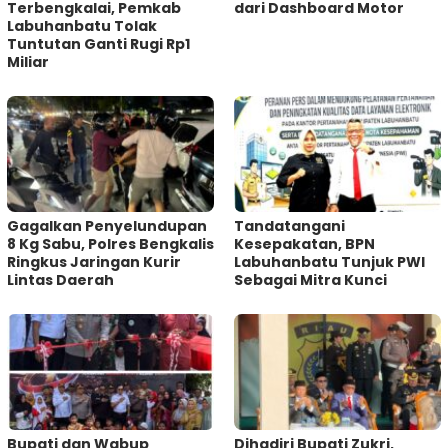
Terbengkalai, Pemkab
dari Dashboard Motor
Labuhanbatu Tolak
Tuntutan Ganti Rugi Rp1
Miliar
Gagalkan Penyelundupan
Tandatangani
8 Kg Sabu, Polres Bengkalis
Kesepakatan, BPN
Ringkus Jaringan Kurir
Labuhanbatu Tunjuk PWI
Lintas Daerah
Sebagai Mitra Kunci
Bupati dan Wabup
Dihadiri Bupati Zukri,