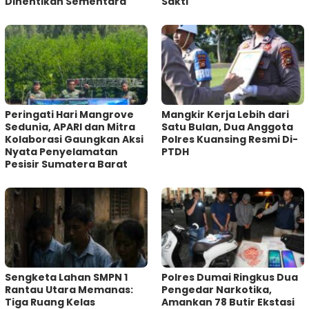
Dihentikan Sementara
Sakti
Peringati Hari Mangrove
Mangkir Kerja Lebih dari
Sedunia, APARI dan Mitra
Satu Bulan, Dua Anggota
Kolaborasi Gaungkan Aksi
Polres Kuansing Resmi Di-
Nyata Penyelamatan
PTDH
Pesisir Sumatera Barat
Sengketa Lahan SMPN 1
Polres Dumai Ringkus Dua
Rantau Utara Memanas:
Pengedar Narkotika,
Tiga Ruang Kelas
Amankan 78 Butir Ekstasi