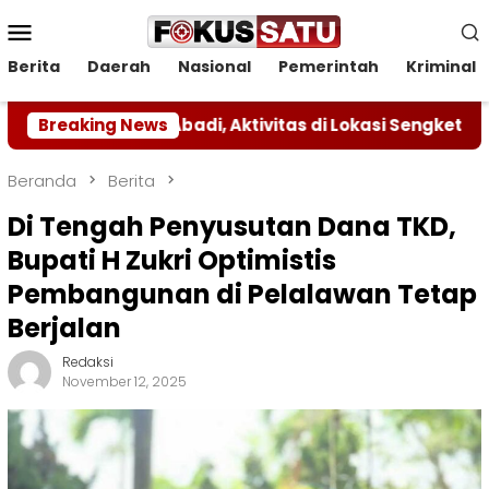
Loncat
Menu
ke
Mobile
konten
Berita
Daerah
Nasional
Pemerintah
Kriminal
ra Abadi, Aktivitas di Lokasi Sengketa Dihentikan Seme
Breaking News
Beranda
Berita
Di Tengah Penyusutan Dana TKD,
Bupati H Zukri Optimistis
Pembangunan di Pelalawan Tetap
Berjalan
Redaksi
November 12, 2025