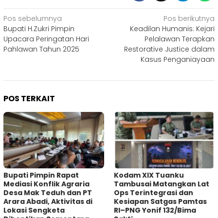
Navigasi
Pos sebelumnya
Pos berikutnya
Bupati H.Zukri Pimpin
Keadilan Humanis: Kejari
pos
Upacara Peringatan Hari
Pelalawan Terapkan
Pahlawan Tahun 2025
Restorative Justice dalam
Kasus Penganiayaan
POS TERKAIT
Bupati Pimpin Rapat
Kodam XIX Tuanku
Mediasi Konflik Agraria
Tambusai Matangkan Lat
Desa Mak Teduh dan PT
Ops Terintegrasi dan
Arara Abadi, Aktivitas di
Kesiapan Satgas Pamtas
Lokasi Sengketa
RI–PNG Yonif 132/Bima