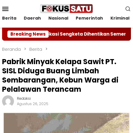
Loncat
Menu
ke
Mobile
konten
Berita
Daerah
Nasional
Pemerintah
Kriminal
 Lokasi Sengketa Dihentikan Sementara
Breaking News
Kodam XIX
Beranda
Berita
Pabrik Minyak Kelapa Sawit PT.
SISL Diduga Buang Limbah
Sembarangan, Kebun Warga di
Pelalawan Terancam
Redaksi
Agustus 26, 2025