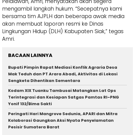
Pelalawan, Amri, menyatakan akan segera
mengambil langkah hukum. “Secepatnya kami
bersama tim AJPLH dan beberapa awak media
akan membuat laporan resmi ke Dinas
Lingkungan Hidup (DLH) Kabupaten Siak,” tegas
Amri.
BACAAN LAINNYA
Bupati Pimpin Rapat Mediasi Konflik Agraria Desa
Mak Teduh dan PT Arara Abadi, Aktivitas di Lokasi
Sengketa Dihentikan Sementara
Kodam XIX Tuanku Tambusai Matangkan Lat Ops
Terintegrasi dan Kesiapan Satgas Pamtas RI–PNG
Yonif 132/Bima Sakti
Peringati Hari Mangrove Sedunia, APARI dan Mitra
Kolaborasi Gaungkan Aksi Nyata Penyelamatan
Pesisir Sumatera Barat