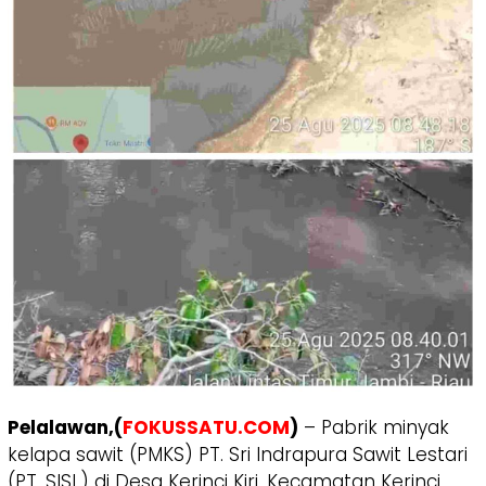
Pelalawan,(
FOKUSSATU.COM
)
– Pabrik minyak
kelapa sawit (PMKS) PT. Sri Indrapura Sawit Lestari
(PT. SISL) di Desa Kerinci Kiri, Kecamatan Kerinci