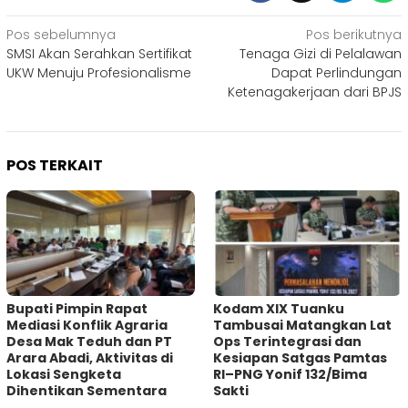
Navigasi
Pos sebelumnya
Pos berikutnya
SMSI Akan Serahkan Sertifikat
Tenaga Gizi di Pelalawan
pos
UKW Menuju Profesionalisme
Dapat Perlindungan
Ketenagakerjaan dari BPJS
POS TERKAIT
Bupati Pimpin Rapat
Kodam XIX Tuanku
Mediasi Konflik Agraria
Tambusai Matangkan Lat
Desa Mak Teduh dan PT
Ops Terintegrasi dan
Arara Abadi, Aktivitas di
Kesiapan Satgas Pamtas
Lokasi Sengketa
RI–PNG Yonif 132/Bima
Dihentikan Sementara
Sakti