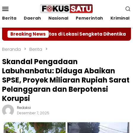
Loncat
Menu
ke
Mobile
konten
Berita
Daerah
Nasional
Pemerintah
Kriminal
ktivitas di Lokasi Sengketa Dihentikan Sementara
Breaking News
Beranda
Berita
Skandal Pengadaan
Labuhanbatu: Diduga Abaikan
SPSE, Proyek Miliaran Rupiah Sarat
Pelanggaran dan Berpotensi
Korupsi
Redaksi
Desember 7, 2025