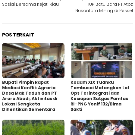
Sosial Bersama Kejati Riau
IUP Batu Bara PT.Atoz
Nusantara Mining di Pessel
POS TERKAIT
Bupati Pimpin Rapat
Kodam XIX Tuanku
Mediasi Konflik Agraria
Tambusai Matangkan Lat
Desa Mak Teduh dan PT
Ops Terintegrasi dan
Arara Abadi, Aktivitas di
Kesiapan Satgas Pamtas
Lokasi Sengketa
RI–PNG Yonif 132/Bima
Dihentikan Sementara
Sakti