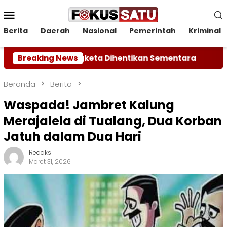
Loncat
Menu
ke
Mobile
konten
Berita
Daerah
Nasional
Pemerintah
Kriminal
asi Sengketa Dihentikan Sementara
Breaking News
Kodam XIX Tua
Beranda
Berita
Waspada! Jambret Kalung
Merajalela di Tualang, Dua Korban
Jatuh dalam Dua Hari
Redaksi
Maret 31, 2026