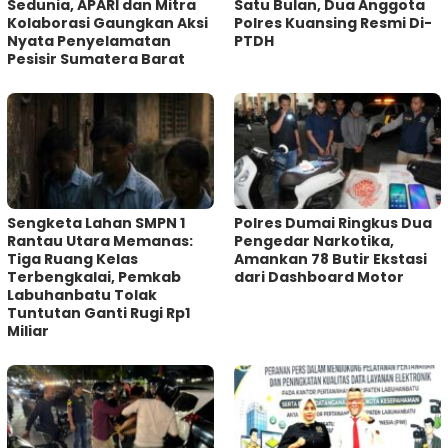
Sedunia, APARI dan Mitra
Satu Bulan, Dua Anggota
Kolaborasi Gaungkan Aksi
Polres Kuansing Resmi Di-
Nyata Penyelamatan
PTDH
Pesisir Sumatera Barat
Sengketa Lahan SMPN 1
Polres Dumai Ringkus Dua
Rantau Utara Memanas:
Pengedar Narkotika,
Tiga Ruang Kelas
Amankan 78 Butir Ekstasi
Terbengkalai, Pemkab
dari Dashboard Motor
Labuhanbatu Tolak
Tuntutan Ganti Rugi Rp1
Miliar