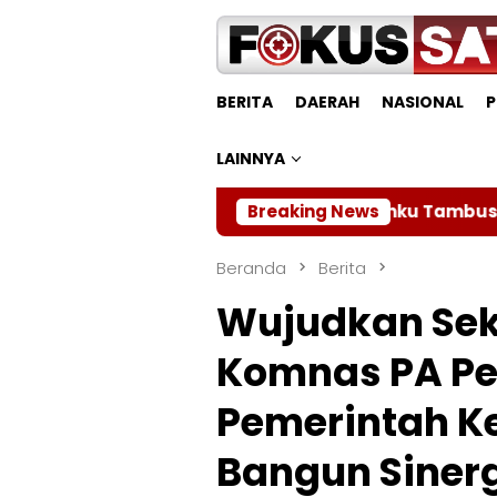
Loncat
ke
konten
BERITA
DAERAH
NASIONAL
P
LAINNYA
Kodam XIX Tuanku Tambusai Matangkan La
Breaking News
Beranda
Berita
Wujudkan Sek
Komnas PA Pe
Pemerintah K
Bangun Siner