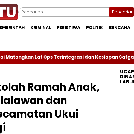
Pencarian
EMERINTAH
KRIMINAL
PERISTIWA
POLITIK
BENCANA
t Ops Terintegrasi dan Kesiapan Satgas Pamtas RI–PN
UCAP
DINA
LABU
olah Ramah Anak,
lalawan dan
ecamatan Ukui
gi