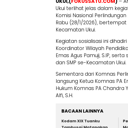
UKUI,(
FOKUSSATU.COM
)
– A
Ukui terlihat jelas dalam kegi
Komisi Nasional Perlindunga
Rabu (28/1/2026), bertempat
Kecamatan Ukui.
Kegiatan sosialisasi ini dihadi
Koordinator Wilayah Pendidik
Emas Agus Pamuji, S.IP, serta 
dan SMP se-Kecamatan Ukui.
Sementara dari Komnas Perl
langsung Ketua Komnas PA Eri
Hukum Komnas PA Chandra Yoga
Alfi, S.H.
BACAAN LAINNYA
Kodam XIX Tuanku
Pe
Tambusai Matangkan
Ma