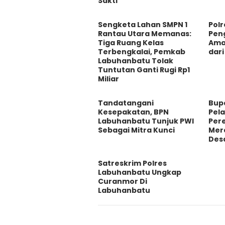
Sakti
Sengketa Lahan SMPN 1
Pol
Rantau Utara Memanas:
Pen
Tiga Ruang Kelas
Aman
Terbengkalai, Pemkab
dar
Labuhanbatu Tolak
Tuntutan Ganti Rugi Rp1
Miliar
Tandatangani
Bup
Kesepakatan, BPN
Pela
Labuhanbatu Tunjuk PWI
Per
Sebagai Mitra Kunci
Mera
Des
Satreskrim Polres
Labuhanbatu Ungkap
Curanmor Di
Labuhanbatu