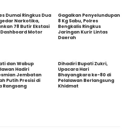
res Dumai Ringkus Dua
Gagalkan Penyelundupan
gedar Narkotika,
8 Kg Sabu, Polres
kan 78 Butir Ekstasi
Bengkalis Ringkus
i Dashboard Motor
Jaringan Kurir Lintas
Daerah
ati dan Wabup
Dihadiri Bupati Zukri,
lawan Hadiri
Upacara Hari
esmian Jembatan
Bhayangkara ke-80 di
h Putih Presisi di
Pelalawan Berlangsung
a Rangsang
Khidmat