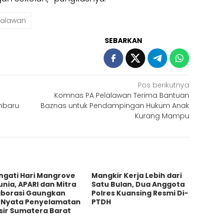
lalawan
SEBARKAN
Pos berikutnya
Komnas PA Pelalawan Terima Bantuan
anbaru
Baznas untuk Pendampingan Hukum Anak
Kurang Mampu
ngati Hari Mangrove
Mangkir Kerja Lebih dari
nia, APARI dan Mitra
Satu Bulan, Dua Anggota
aborasi Gaungkan
Polres Kuansing Resmi Di-
i Nyata Penyelamatan
PTDH
sir Sumatera Barat