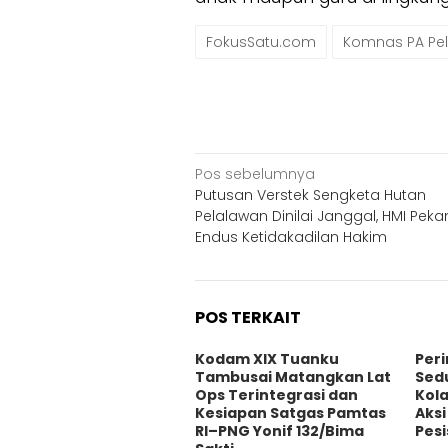
FokusSatu.com
Komnas PA Pe
Navigasi
Pos sebelumnya
Putusan Verstek Sengketa Hutan
pos
Pelalawan Dinilai Janggal, HMI Pek
Endus Ketidakadilan Hakim
POS TERKAIT
Kodam XIX Tuanku
Peri
Tambusai Matangkan Lat
Sedu
Ops Terintegrasi dan
Kol
Kesiapan Satgas Pamtas
Aks
RI–PNG Yonif 132/Bima
Pesi