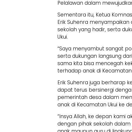
Pelalawan dalam mewujudka
Sementara itu, Ketua Komnas
Erik Suhenra menyampaikan a
sekolah yang hadir, serta d
Ukui.
“Saya menyambut sangat posi
serta dukungan langsung dari
sama kita bisa mencegah kek
terhadap anak di Kecamatan U
Erik Suhenra juga berharap 
dapat terus bersinergi deng
pemerintah desa dalam memb
anak di Kecamatan Ukui ke d
“Insya Allah, ke depan kam
dengan pihak sekolah dalam
anak maupun guru di lingkung