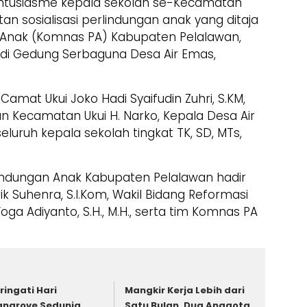
ntusiasme kepala sekolah se-Kecamatan
atan sosialisasi perlindungan anak yang ditaja
n Anak (Komnas PA) Kabupaten Pelalawan,
 di Gedung Serbaguna Desa Air Emas,
ri Camat Ukui Joko Hadi Syaifudin Zuhri, S.KM,
an Kecamatan Ukui H. Narko, Kepala Desa Air
seluruh kepala sekolah tingkat TK, SD, MTs,
indungan Anak Kabupaten Pelalawan hadir
k Suhenra, S.I.Kom, Wakil Bidang Reformasi
 Adiyanto, S.H., M.H., serta tim Komnas PA
ringati Hari
Mangkir Kerja Lebih dari
ngrove Sedunia,
Satu Bulan, Dua Anggota