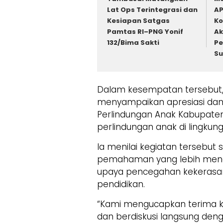
Lat Ops Terintegrasi dan
AP
Kesiapan Satgas
Ko
Pamtas RI–PNG Yonif
Ak
132/Bima Sakti
Pe
Su
Dalam kesempatan tersebut, 
menyampaikan apresiasi dan
Perlindungan Anak Kabupaten 
perlindungan anak di lingkun
Ia menilai kegiatan tersebu
pemahaman yang lebih menda
upaya pencegahan kekerasan
pendidikan.
“Kami mengucapkan terima k
dan berdiskusi langsung den