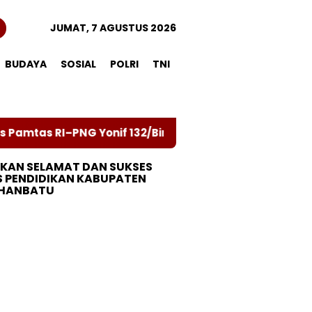
JUMAT, 7 AGUSTUS 2026
BUDAYA
SOSIAL
POLRI
TNI
G Yonif 132/Bima Sakti
Peringati Hari Mangrove
KAN SELAMAT DAN SUKSES
S PENDIDIKAN KABUPATEN
HANBATU