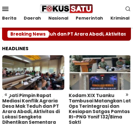
Loncat
Menu
ke
Mobile
konten
Berita
Daerah
Nasional
Pemerintah
Kriminal
a Desa Mak Teduh dan PT Arara Abadi, Aktivitas di Loka
Breaking News
HEADLINES
«
»
impin Rapat
Kodam XIX Tuanku
Peringat
Konflik Agraria
Tambusai Matangkan Lat
Sedunia,
k Teduh dan PT
Ops Terintegrasi dan
Kolabor
di, Aktivitas di
Kesiapan Satgas Pamtas
Aksi Ny
engketa
RI–PNG Yonif 132/Bima
Pesisir 
kan Sementara
Sakti