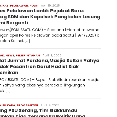
A
,
KAB. PELALAWAN
,
POLRI
Redaksi
April 19, 2025
res Pelalawan Lantik Pejabat Baru:
ag SDM dan Kapolsek Pangkalan Lesung
mi Berganti
lawan,(FOKUSSATU.COM) – Suasana khidmat mewarnai
gan apel Polres Pelalawan pada Sabtu (19/4/2025) di
alan Kerinci, […]
IAK
,
NEWS
,
PEMERINTAHAN
Redaksi
April 19, 2025
lat Jum’at Perdana,Masjid Sultan Yahya
dok Pesantren Darul Hadist Siak
esmikan
(FOKUSSATU.COM) – Bupati Siak Alfedri resmikan Masjid
n Yahya yang lokasinya berada di lingkungan
ok […]
A
,
PILKADA
,
PROV.BANTEN
Redaksi
April 19, 2025
ang PSU Serang, Tim Gakkumdu
nkan Tiga Tersangka Politik Uang