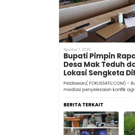
Agustus 7, 2026
Bupati Pimpin Rapa
Desa Mak Teduh dan
Lokasi Sengketa D
Pelalawan,( FOKUSSATU.COM) – Bu
mediasi penyelesaian konflik ag
BERITA TERKAIT
Juli 
Man
dar
Ang