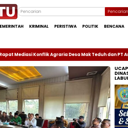
Pencaria
EMERINTAH
KRIMINAL
PERISTIWA
POLITIK
BENCANA
ik Agraria Desa Mak Teduh dan PT Arara Abadi, Aktivita
UCAP
DINA
LABU