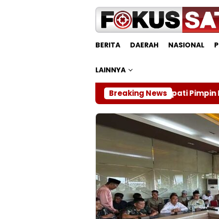
Loncat
ke
konten
BERITA
DAERAH
NASIONAL
P
LAINNYA
Bupati Pimpin Rapat Mediasi Konfl
Breaking News