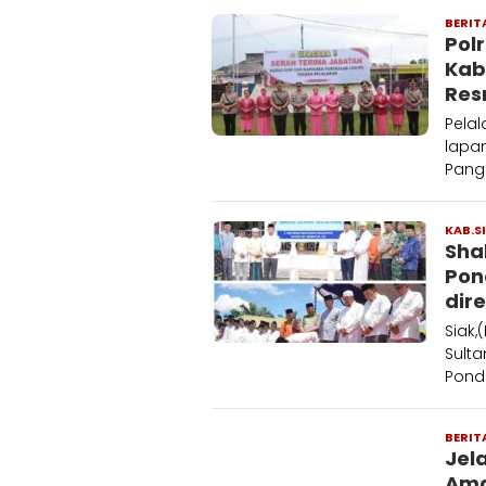
BERIT
Pol
Kab
Res
Pela
lapan
Pangk
KAB.S
Sha
Pon
dir
Siak,
Sulta
Pond
BERIT
Jel
Ama