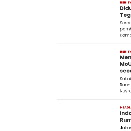
BERIT
Did
Teg
Seran
pemb
Kamp
BERIT
Men
MoU
sec
Suka
Ruan
Nusr
HEADL
Ind
Rum
Jaka