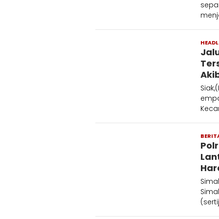
sepak
menj
HEADL
Jal
Ter
Aki
Siak
empat
Keca
BERIT
Pol
Lan
Har
Simal
Sima
(sert