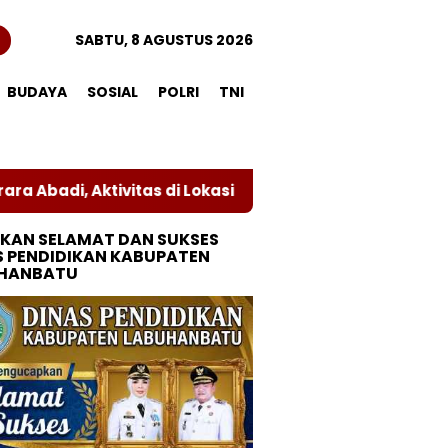
n
SABTU, 8 AGUSTUS 2026
BUDAYA
SOSIAL
POLRI
TNI
s di Lokasi Sengketa Dihentikan Sementara
Kodam
KAN SELAMAT DAN SUKSES
S PENDIDIKAN KABUPATEN
HANBATU