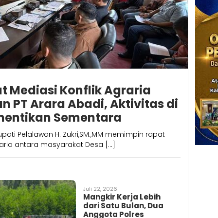
t Mediasi Konflik Agraria
 PT Arara Abadi, Aktivitas di
ihentikan Sementara
pati Pelalawan H. Zukri,SM.,MM memimpin rapat
raria antara masyarakat Desa […]
22, 2026
Juli 21, 2026
Juli 15, 202
gkir Kerja Lebih
Sengketa Lahan SMPN 1
Polres 
i Satu Bulan, Dua
Rantau Utara
Dua Pe
gota Polres
Memanas: Tiga Ruang
Narkot