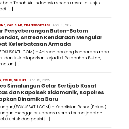
 bola Tanah Air! Indonesia secara resmi ditunjuk
adi […]
INE
,
KAB.SIAK
,
TRANSPORTASI
Redaksi
April 19, 2025
ur Penyeberangan Buton-Batam
sendat, Antrean Kendaraan Mengular
bat Keterbatasan Armada
,(FOKUSSATU.COM) – Antrean panjang kendaraan roda
 dan truk dilaporkan terjadi di Pelabuhan Buton,
matan […]
A
,
POLRI
,
SUMUT
Redaksi
April 19, 2025
res Simalungun Gelar Sertijab Kasat
tas dan Kapolsek Sidamanik, Kapolres
apkan Dinamika Baru
ungun,(FOKUSSATU.COM) – Kepolisian Resor (Polres)
lungun menggelar upacara serah terima jabatan
ijab) untuk dua posisi […]