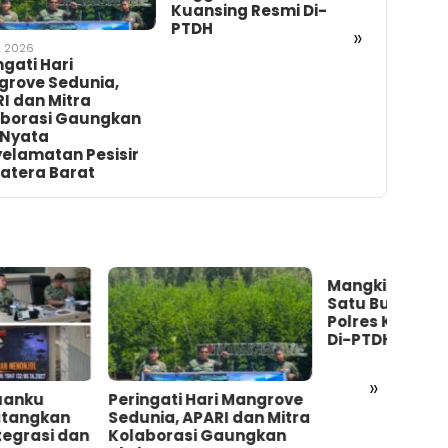
nsing Resmi Di-
Kelas Terbengkalai,
Butir Ek
DH
Pemkab Labuhanbatu
Dashbo
»
Tolak Tuntutan Ganti
Rugi Rp1 Miliar
Mangkir Kerja Lebih dari
Sengk
Satu Bulan, Dua Anggota
Rant
Polres Kuansing Resmi
Tiga 
Di-PTDH
Terb
Labu
Tuntu
»
Miliar
ngati Hari Mangrove
nia, APARI dan Mitra
aborasi Gaungkan