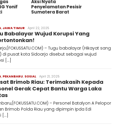
 Nyata
yelamatan Pesisir
atera Barat
A
,
JAWA TIMUR
Redaksi
April 22, 2025
gu Babalayar Wujud Korupsi Yang
ertontonkan!
arjo,(FOKUSSATU.COM) – Tugu babalayar (Hikayat sang
) di pusat kota Sidoarjo disebut sebagai wujud
si […]
A
,
PEKANBARU
,
SOSIAL
Redaksi
April 21, 2025
sat Brimob Riau: Terimakasih Kepada
sonel Gerak Cepat Bantu Warga Laka
tas
nbaru,(FOKUSSATU.COM) – Personel Batalyon A Pelopor
n Brimob Polda Riau yang dipimpin Ipda Edi
i […]