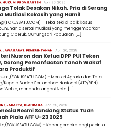
A
,
HUKUM
,
PROV.BANTEN
Redaksi
April 20, 2025
uga Tolak Desakan Nikah, Pria di Serang
a Mutilasi Kekasih yang Hamil
g,(FOKUSSATU.COM) – Teka-teki di balik kasus
unuhan disertai mutilasi yang menggemparkan
ung Ciberuk, Gunungsari, Pabuaran, […]
A
,
JAWA BARAT
,
PEMERINTAHAN
Redaksi
April 20, 2025
teri Nusron dan Ketua DPP PUI Teken
, Dorong Pemanfaatan Tanah Wakaf
ara Produktif
bumi,(FOKUSSATU.COM) – Menteri Agraria dan Tata
g/Kepala Badan Pertanahan Nasional (ATR/BPN),
on Wahid, menandatangani Nota […]
INE
,
JAKARTA
,
OLAHRAGA
Redaksi
April 20, 2025
onesia Resmi Sandang Status Tuan
ah Piala AFF U-23 2025
rta,(FOKUSSATU.COM) – Kabar gembira bagi pecinta