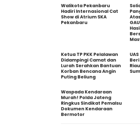
Walikota Pekanbaru
Soli
Hadiri Internasional Cat
Pang
Show di Atrium SKA
Ata
Pekanbaru
GAU
Has
Ber
Mas
Ketua TP PKK Pelalawan
UAS
Didampingi Camat dan
Beri
Lurah Serahkan Bantuan
Ria
Korban Bencana Angin
Sum
Puting Beliung
Waspada Kendaraan
Murah! Polda Jateng
Ringkus Sindikat Pemalsu
Dokumen Kendaraan
Bermotor