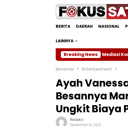
Loncat
ke
konten
BERITA
DAERAH
NASIONAL
P
LAINNYA
Bupati Pimpin Rapat Mediasi Konflik Agraria Desa
Breaking News
Beranda
Entertainment
Ayah Vanessa
Besannya Ma
Ungkit Biaya
Redaksi
Desember 13, 2021