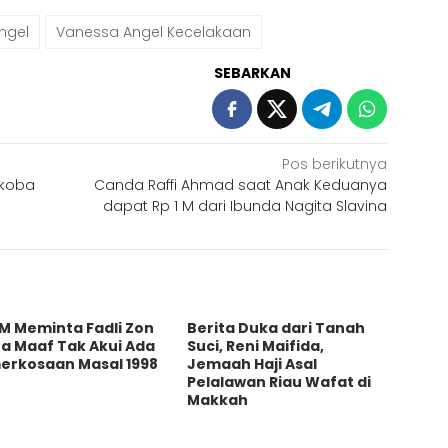
ngel
Vanessa Angel Kecelakaan
SEBARKAN
Pos berikutnya
rkoba
Canda Raffi Ahmad saat Anak Keduanya
dapat Rp 1 M dari Ibunda Nagita Slavina
M Meminta Fadli Zon
Berita Duka dari Tanah
a Maaf Tak Akui Ada
Suci, Reni Maifida,
erkosaan Masal 1998
Jemaah Haji Asal
Pelalawan Riau Wafat di
Makkah