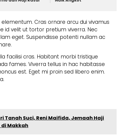
rno dan Haji Rasul
Naik Angkot
us elementum. Cras ornare arcu dui vivamus
e id velit ut tortor pretium viverra. Nec
ullam eget. Suspendisse potenti nullam ac
nare.
la facilisi cras. Habitant morbi tristique
a fames. Viverra tellus in hac habitasse
oncus est. Eget mi proin sed libero enim.
a.
ri Tanah Suci, Reni Maifida, Jemaah Haji
t di Makkah