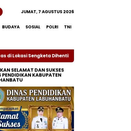
JUMAT, 7 AGUSTUS 2026
BUDAYA
SOSIAL
POLRI
TNI
ngketa Dihentikan Sementara
Kodam XIX Tuanku Ta
KAN SELAMAT DAN SUKSES
S PENDIDIKAN KABUPATEN
HANBATU