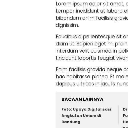
Lorem ipsum dolor sit amet, c
tempor incididunt ut labore e
bibendum enim facilisis gravid
dignissim.
Faucibus a pellentesque sit a
diam ut. Sapien eget mi proin
interdum velit euismod in pel
tincidunt lobortis feugiat viva
Enim facilisis gravida neque c
hac habitasse platea. Et mal
dapibus ultrices in iaculis nun
BACAAN LAINNYA
Foto: Upaya Digitalisasi
Di
Angkutan Umum di
Fu
Bandung
Ha