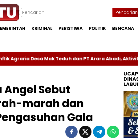
Pencarian
EMERINTAH
KRIMINAL
PERISTIWA
POLITIK
BENCANA
 Mak Teduh dan PT Arara Abadi, Aktivitas di Lokasi Se
UCAP
DINA
LABU
 Angel Sebut
rah-marah dan
 Pengasuhan Gala