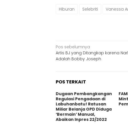
Hiburan
Selebriti
Vanessa A
Navigasi
Pos sebelumnya
Artis BJ yang Ditangkap karena Na
pos
Adalah Bobby Joseph
POS TERKAIT
Dugaan Pembangkangan
FAM
Regulasi Pengadaan di
Mint
Labuhanbatu! Ratusan
Pem
Miliar Belanja OPD Diduga
‘Bermain’ Manual,
Abaikan Inpres 22/2022