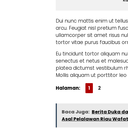
Ka
Dui nunc mattis enim ut tell
arcu. Feugiat nisl pretium fusc
ullamcorper sit amet risus n
tortor vitae purus faucibus or
Eu tincidunt tortor aliquam nul
senectus et netus et malesuad
platea dictumst vestibulum rh
Mollis aliquam ut porttitor leo 
Halaman:
1
2
Baca Juga:
Berita Duka da
Asal Pelalawan Riau Wafa