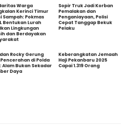
daritas Warga
Sopir Truk Jadi Korban
kalan Kerinci Timur
Pemalakan dan
si Sampah: Pokmas
Penganiayaan, Polisi
L Bentukan Lurah
Cepat Tanggap Bekuk
ilkan Lingkungan
Pelaku
sih dan Berdayakan
yarakat
 dan Rocky Gerung
Keberangkatan Jemaah
 Pencerahan di Polda
Haji Pekanbaru 2025
u: Alam Bukan Sekadar
Capai 1.319 Orang
ber Daya