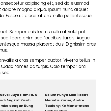
onsectetur adipiscing elit, sed do eiusmod
t dolore magna aliqua. Ipsum nunc aliquet
a. Fusce ut placerat orci nulla pellentesque
met. Semper quis lectus nulla at volutpat
 sed libero enim sed faucibus turpis. Augue
lentesque massa placerat duis. Dignissim cras
mus.
onvallis a cras semper auctor. Viverra tellus in
esuada fames ac turpis. Odio tempor orci
c sed.
 Novel Buya Hamka, A
Belum Punya Mobil saat
adi Angkat Kisah
Merintis Karier, Andre
mka dengan Bung
Taulany: Ke Mana-mana