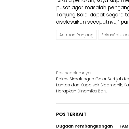
“Jika diperlukan, saya siap 
pusat agar masalah pengang
Tanjung Balai dapat segera ter
diselesaikan secepatnya,” pu
Antrean Panjang
FokusSatu.c
Navigasi
Pos sebelumnya
Polres Simalungun Gelar Sertijab K
pos
Lantas dan Kapolsek Sidamanik, Ka
Harapkan Dinamika Baru
POS TERKAIT
Dugaan Pembangkangan
FAM