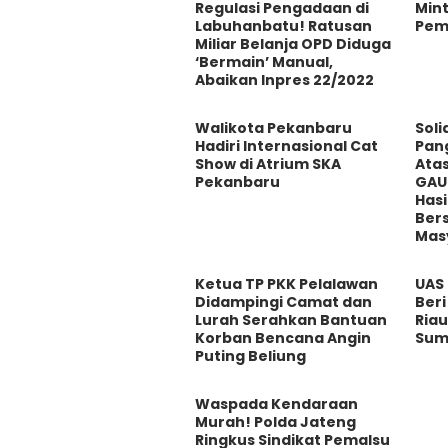
Regulasi Pengadaan di
Mint
Labuhanbatu! Ratusan
Pem
Miliar Belanja OPD Diduga
‘Bermain’ Manual,
Abaikan Inpres 22/2022
Walikota Pekanbaru
Soli
Hadiri Internasional Cat
Pang
Show di Atrium SKA
Ata
Pekanbaru
GAU
Has
Ber
Mas
Ketua TP PKK Pelalawan
UAS
Didampingi Camat dan
Beri
Lurah Serahkan Bantuan
Ria
Korban Bencana Angin
Sum
Puting Beliung
Waspada Kendaraan
Murah! Polda Jateng
Ringkus Sindikat Pemalsu