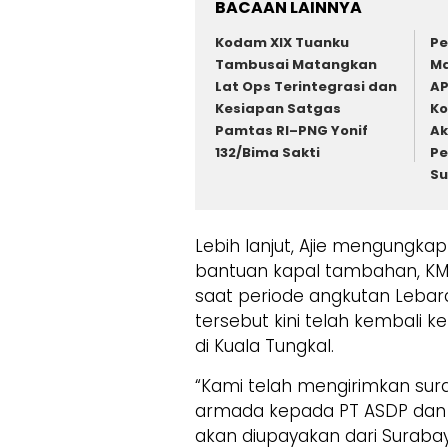
BACAAN LAINNYA
Kodam XIX Tuanku
Pe
Tambusai Matangkan
Ma
Lat Ops Terintegrasi dan
AP
Kesiapan Satgas
Ko
Pamtas RI–PNG Yonif
Ak
132/Bima Sakti
Pe
Su
Lebih lanjut, Ajie mengung
bantuan kapal tambahan, KMP
saat periode angkutan Lebara
tersebut kini telah kembali 
di Kuala Tungkal.
“Kami telah mengirimkan s
armada kepada PT ASDP dan
akan diupayakan dari Surabaya