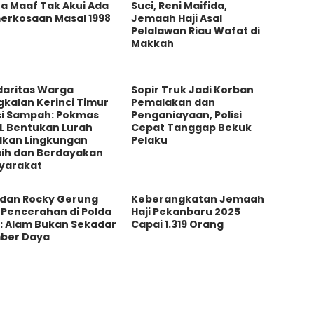
a Maaf Tak Akui Ada
Suci, Reni Maifida,
erkosaan Masal 1998
Jemaah Haji Asal
Pelalawan Riau Wafat di
Makkah
daritas Warga
Sopir Truk Jadi Korban
kalan Kerinci Timur
Pemalakan dan
si Sampah: Pokmas
Penganiayaan, Polisi
L Bentukan Lurah
Cepat Tanggap Bekuk
ilkan Lingkungan
Pelaku
sih dan Berdayakan
yarakat
 dan Rocky Gerung
Keberangkatan Jemaah
 Pencerahan di Polda
Haji Pekanbaru 2025
u: Alam Bukan Sekadar
Capai 1.319 Orang
ber Daya