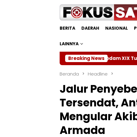
Loncat
ke
konten
BERITA
DAERAH
NASIONAL
P
LAINNYA
Kodam XIX Tuanku Tambusai Mat
Breaking News
Beranda
Headline
Jalur Penyeb
Tersendat, A
Mengular Aki
Armada