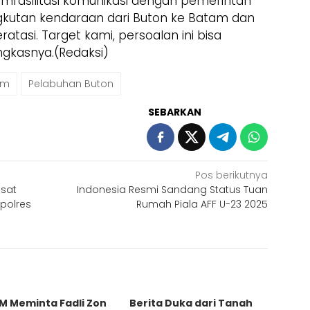
memfasilitasi komunikasi dengan pemerintah
kutan kendaraan dari Buton ke Batam dan
atasi. Target kami, persoalan ini bisa
ngkasnya.(Redaksi)
om
Pelabuhan Buton
SEBARKAN
Pos berikutnya
asat
Indonesia Resmi Sandang Status Tuan
polres
Rumah Piala AFF U-23 2025
M Meminta Fadli Zon
Berita Duka dari Tanah