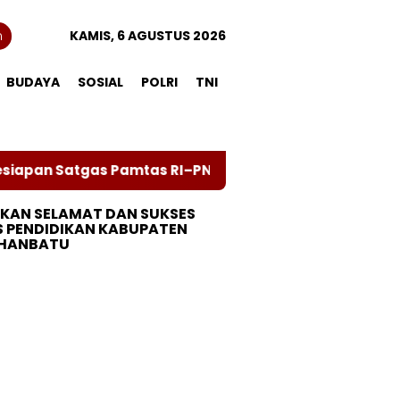
n
KAMIS, 6 AGUSTUS 2026
BUDAYA
SOSIAL
POLRI
TNI
tas RI–PNG Yonif 132/Bima Sakti
Peringati Hari
KAN SELAMAT DAN SUKSES
S PENDIDIKAN KABUPATEN
HANBATU