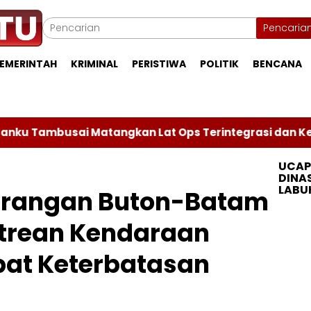
Pencaria
EMERINTAH
KRIMINAL
PERISTIWA
POLITIK
BENCANA
angkan Lat Ops Terintegrasi dan Kesiapan Satgas Pam
UCAP
DINA
LABU
erangan Buton-Batam
ntrean Kendaraan
bat Keterbatasan