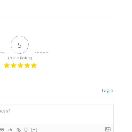
5
Article Rating
Login
{}
[+]