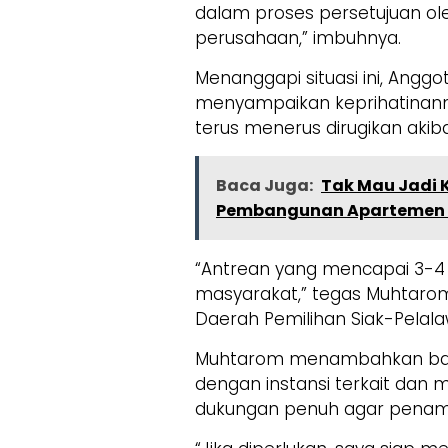
dalam proses persetujuan ol
perusahaan,” imbuhnya.
Menanggapi situasi ini, Anggo
menyampaikan keprihatinann
terus menerus dirugikan aki
Baca Juga:
Tak Mau Jadi 
Pembangunan Apartemen d
“Antrean yang mencapai 3-4 
masyarakat,” tegas Muhtaro
Daerah Pemilihan Siak-Pelala
Muhtarom menambahkan bahwa
dengan instansi terkait da
dukungan penuh agar penamb